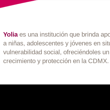
Yolia
es una institución que brinda
apo
a niñas,
adolescentes y jóvenes
en sit
vulnerabilidad social,
ofreciéndoles un
crecimiento y protección
en la CDMX.