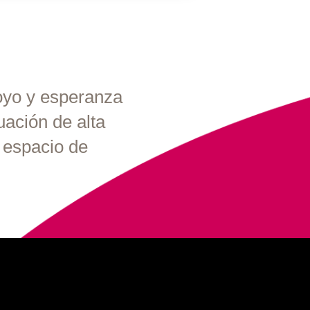
yo y esperanza
uación de
alta
 espacio
de