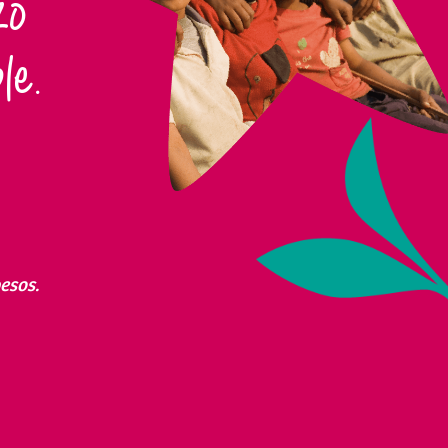
zo
le.
esos.