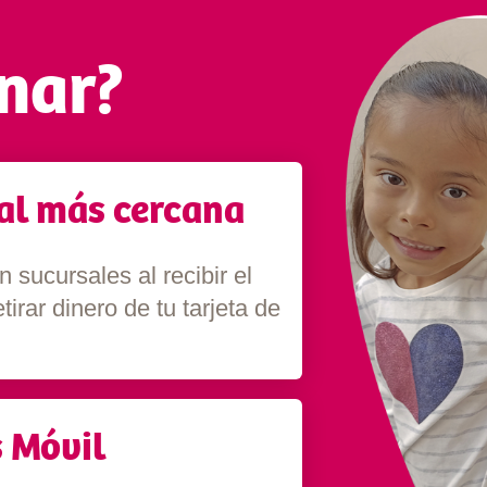
nar?
al más cercana
sucursales al recibir el
irar dinero de tu tarjeta de
 Móvil