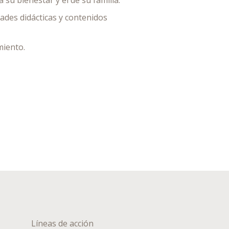
su bienestar y el de su familia.
des didácticas y contenidos
miento.
Líneas de acción