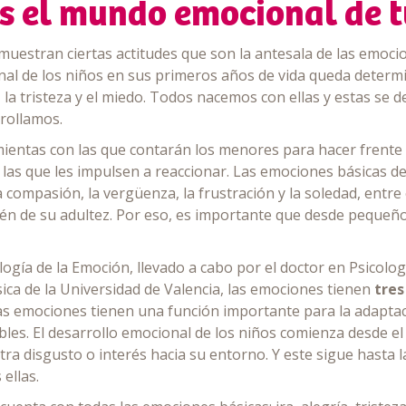
s el mundo emocional de tu
muestran ciertas actitudes que son la antesala de las emoc
nal de los niños en sus primeros años de vida queda determ
ría, la tristeza y el miedo. Todos nacemos con ellas y estas se
rollamos.
entas con las que contarán los menores para hacer frente a
las que les impulsen a reaccionar. Las emociones básicas del
compasión, la vergüenza, la frustración y la soledad, entre
bién de su adultez. Por eso, es importante que desde peque
ogía de la Emoción, llevado a cabo por el doctor en Psicolog
ca de la Universidad de Valencia, las emociones tienen
tres
s emociones tienen una función importante para la adaptaci
bles. El desarrollo emocional de los niños comienza desde e
ra disgusto o interés hacia su entorno. Y este sigue hasta la
ellas.