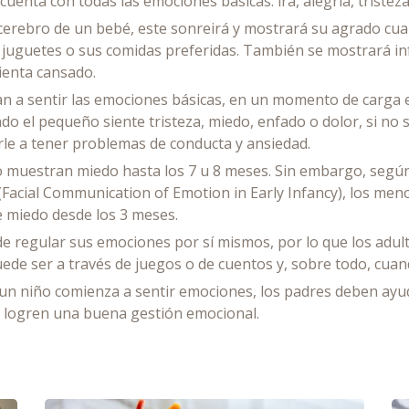
uenta con todas las emociones básicas: ira, alegría, tristeza
cerebro de un bebé, este sonreirá y mostrará su agrado cua
 juguetes o sus comidas preferidas. También se mostrará in
ienta cansado.
n a sentir las emociones básicas, en un momento de carga 
do el pequeño siente tristeza, miedo, enfado o dolor, si no s
rle a tener problemas de conducta y ansiedad.
 muestran miedo hasta los 7 u 8 meses. Sin embargo, segú
Facial Communication of Emotion in Early Infancy), los me
 miedo desde los 3 meses.
e regular sus emociones por sí mismos, por lo que los adu
de ser a través de juegos o de cuentos y, sobre todo, cuand
 niño comienza a sentir emociones, los padres deben ayudar
logren una buena gestión emocional.