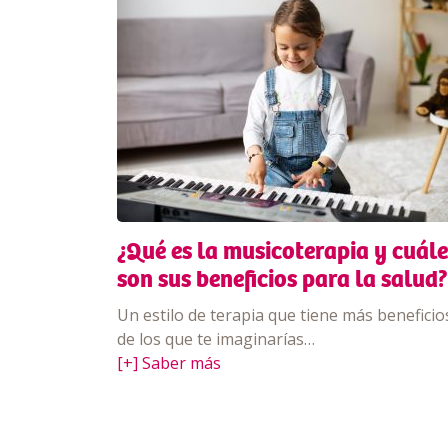
¿Qué es la musicoterapia y cuále
son sus beneficios para la salud?
Un estilo de terapia que tiene más beneficio
de los que te imaginarías…
[+] Saber más