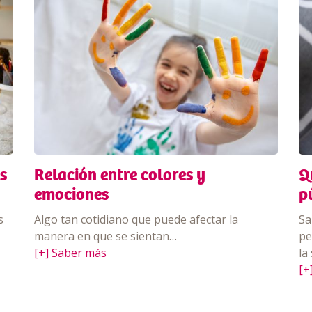
s
Relación entre colores y
Q
emociones
p
s
Algo tan cotidiano que puede afectar la
Sa
manera en que se sientan…
pe
[+] Saber más
la
[+