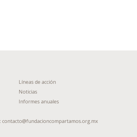
Líneas de acción
Noticias
Informes anuales
:
contacto@fundacioncompartamos.org.mx