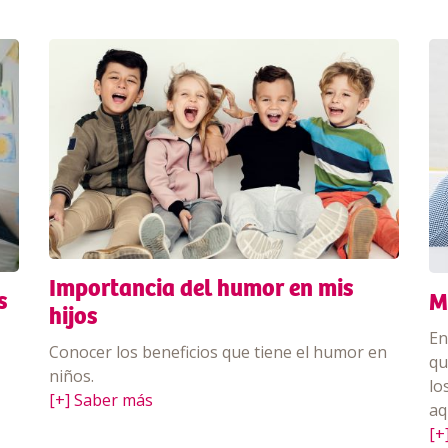
Importancia del humor en mis
s
M
hijos
En
Conocer los beneficios que tiene el humor en
qu
niños.
lo
[+] Saber más
aq
[+