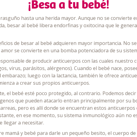
¡Besa a tu bebé!
 rasguño hasta una herida mayor. Aunque no se convierte e
ida, besar al bebé libera endorfinas y oxitocina que le gener
icios de besar al bebé adquieren mayor importancia. No se 
 amor se convierte en una bomba potenciadora de su siste
esponsable de producir anticuerpos con las cuales nuestro 
os, virus, parásitos, alérgenos). Cuando el bebé nace, pose
embarazo; luego con la lactancia, también le ofrece anticu
mienza a crear sus propios anticuerpos.
nte, el bebé esté poco protegido, al contrario. Podemos deci
genos que pueden atacarlo entran principalmente por su boca
diarreas, pero es allí donde se encuentran estos anticuerpos
stante, en ese momento, su sistema inmunológico aún no e
 llegar a necesitar.
tre mamá y bebé para darle un pequeño besito, el cuerpo de