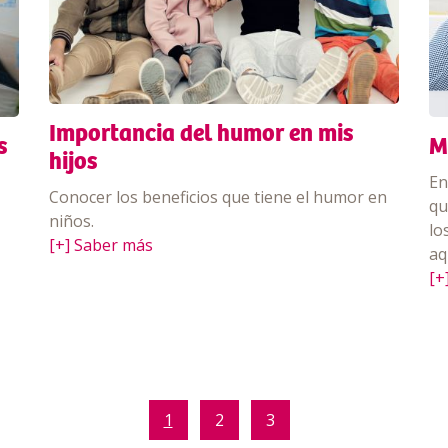
Importancia del humor en mis
s
M
hijos
En
Conocer los beneficios que tiene el humor en
qu
niños.
lo
[+] Saber más
aq
[+
1
2
3