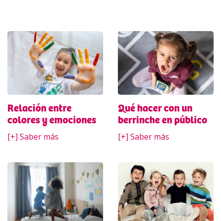
Relación entre
Qué hacer con un
colores y emociones
berrinche en público
[+] Saber más
[+] Saber más