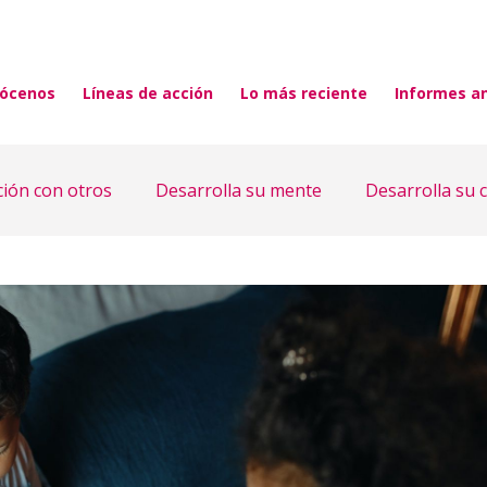
ócenos
Líneas de acción
Lo más reciente
Informes a
ción con otros
Desarrolla su mente
Desarrolla su 