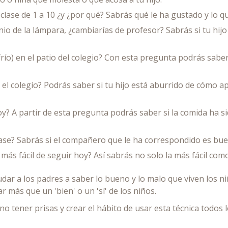
clase de 1 a 10 ¿y ¿por qué? Sabrás qué le ha gustado y lo qu
nio de la lámpara, ¿cambiarías de profesor? Sabrás si tu hij
ío) en el patio del colegio? Con esta pregunta podrás saber 
l colegio? Podrás saber si tu hijo está aburrido de cómo apr
? A partir de esta pregunta podrás saber si la comida ha sid
lase? Sabrás si el compañero que le ha correspondido es bu
ás fácil de seguir hoy? Así sabrás no solo la más fácil como l
r a los padres a saber lo bueno y lo malo que viven los niñ
r más que un 'bien' o un 'sí' de los niños.
no tener prisas y crear el hábito de usar esta técnica todos l