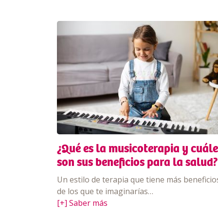
¿Qué es la musicoterapia y cuále
son sus beneficios para la salud?
Un estilo de terapia que tiene más beneficio
de los que te imaginarías…
[+] Saber más