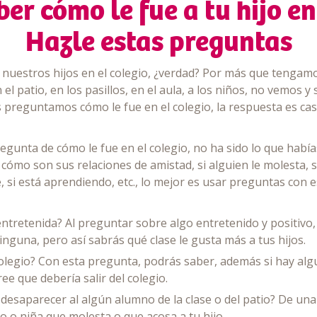
ber cómo le fue a tu hijo en
Hazle estas preguntas
 a nuestros hijos en el colegio, ¿verdad? Por más que tenga
el patio, en los pasillos, en el aula, a los niños, no vemos y
s preguntamos cómo le fue en el colegio, la respuesta es casi
 pregunta de cómo le fue en el colegio, no ha sido lo que ha
ómo son sus relaciones de amistad, si alguien le molesta, si
 si está aprendiendo, etc., lo mejor es usar preguntas con 
 entretenida? Al preguntar sobre algo entretenido y positivo
nguna, pero así sabrás qué clase le gusta más a tus hijos.
olegio? Con esta pregunta, podrás saber, además si hay alg
ee que debería salir del colegio.
 desaparecer al algún alumno de la clase o del patio? De u
o o niña que molesta o que acosa a tu hijo.