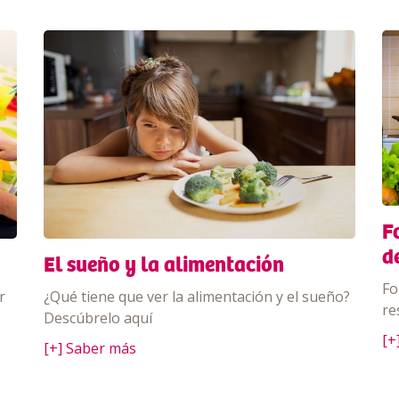
F
d
El sueño y la alimentación
Fo
¿Qué tiene que ver la alimentación y el sueño?
r
re
Descúbrelo aquí
[+
[+] Saber más