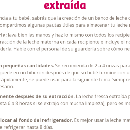
extraída
ancia a tu bebé, sabrás que la creación de un banco de lech
 compartimos algunas pautas útiles para almacenar tu lech
rla:
lava bien las manos y haz lo mismo con todos los recip
racción de la leche materna en cada recipiente e incluye el n
rdería. Hable con el personal de su guardería sobre cómo n
n pequeñas cantidades.
Se recomienda de 2 a 4 onzas para 
 quede en un biberón después de que su bebé termine con un
ra rápidamente, se puede usar para la siguiente toma. Siemp
esario.
mente después de su extracción.
La leche fresca extraída
ta 6 a 8 horas si se extrajo con mucha limpieza), pero es me
ocar al fondo del refrigerador.
Es mejor usar la leche ma
e refrigerar hasta 8 días.