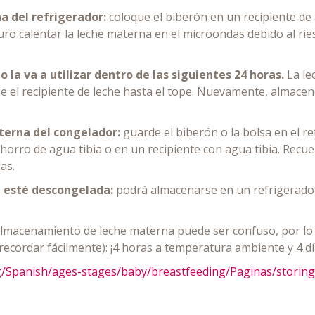
a del refrigerador:
coloque el biberón en un recipiente de
uro calentar la leche materna en el microondas debido al r
 la va a utilizar dentro de las siguientes 24 horas.
La le
ne el recipiente de leche hasta el tope. Nuevamente, almacene
terna del congelador:
guarde el biberón o la bolsa en el r
horro de agua tibia o en un recipiente con agua tibia. Recu
as.
a esté descongelada:
podrá almacenarse en un refrigerador
lmacenamiento de leche materna puede ser confuso, por l
ecordar fácilmente): ¡4 horas a temperatura ambiente y 4 día
rg/Spanish/ages-stages/baby/breastfeeding/Paginas/storin