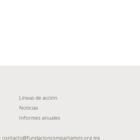
Líneas de acción
Noticias
Informes anuales
:
contacto@fundacioncompartamos.org.mx