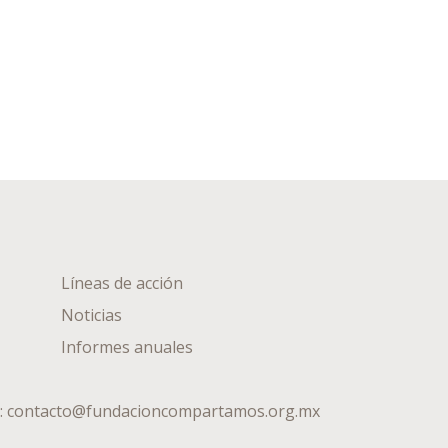
Líneas de acción
Noticias
Informes anuales
:
contacto@fundacioncompartamos.org.mx