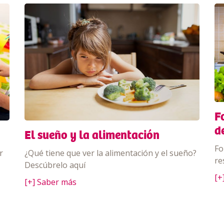
F
d
El sueño y la alimentación
Fo
¿Qué tiene que ver la alimentación y el sueño?
r
re
Descúbrelo aquí
[+
[+] Saber más