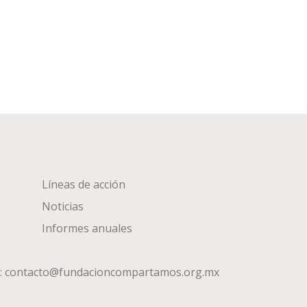
Líneas de acción
Noticias
Informes anuales
:
contacto@fundacioncompartamos.org.mx