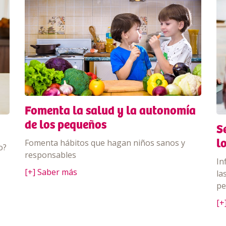
Fomenta la salud y la autonomía
de los pequeños
S
l
Fomenta hábitos que hagan niños sanos y
o?
responsables
In
[+] Saber más
la
pe
[+