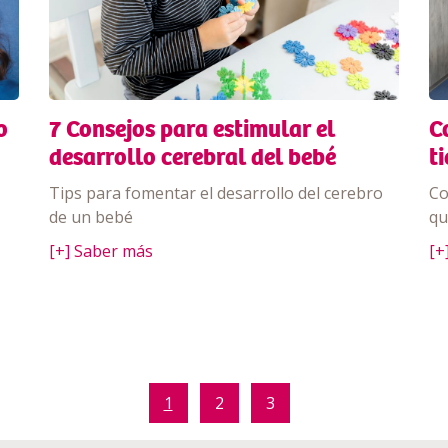
o
7 Consejos para estimular el
C
desarrollo cerebral del bebé
t
Tips para fomentar el desarrollo del cerebro
Co
de un bebé
qu
[+] Saber más
[+
1
2
3