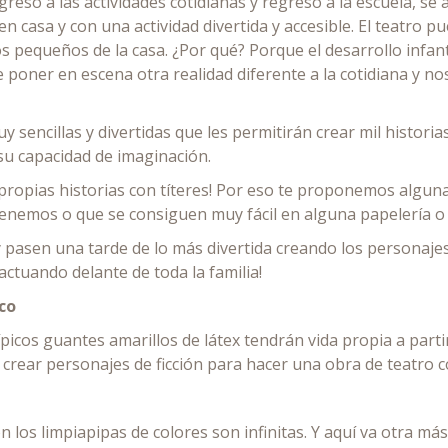
reso a las actividades cotidianas y regreso a la escuela, se
casa y con una actividad divertida y accesible. El teatro p
os pequeños de la casa. ¿Por qué? Porque el desarrollo infant
de poner en escena otra realidad diferente a la cotidiana y 
y sencillas y divertidas que les permitirán crear mil historia
e su capacidad de imaginación.
 propias historias con títeres! Por eso te proponemos alguna
enemos o que se consiguen muy fácil en alguna papelería o 
 pasen una tarde de lo más divertida creando los personajes,
actuando delante de toda la familia!
co
típicos guantes amarillos de látex tendrán vida propia a parti
crear personajes de ficción para hacer una obra de teatro c
 los limpiapipas de colores son infinitas. Y aquí va otra má