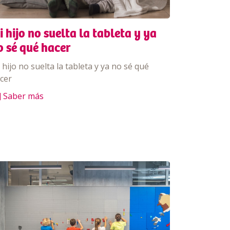
i hijo no suelta la tableta y ya
o sé qué hacer
 hijo no suelta la tableta y ya no sé qué
cer
] Saber más