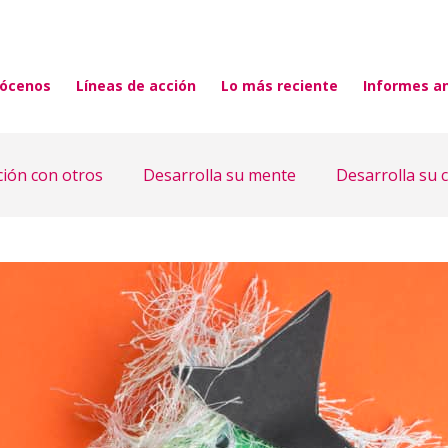
ócenos
Líneas de acción
Lo más reciente
Informes a
ción con otros
Desarrolla su mente
Desarrolla su 