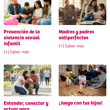
Prevención de la
Madres y padres
violencia sexual
antiperfectos
infantil
[+] Saber más
[+] Saber más
¡Juega con tus hijos!
Entender, conectar y
actuar para