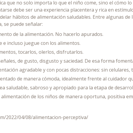
ica que no solo importa lo que el niño come, sino el cómo lo
tarse debe ser una experiencia placentera y rica en estímulo
elar hábitos de alimentación saludables. Entre algunas de
a, se puede señalar:
ento de la alimentación. No hacerlo apurados.
e e incluso juegue con los alimentos.
mentos, tocarlos, olerlos, disfrutarlos.
eñales, de gusto, disgusto y saciedad. De esa forma fomen
tación agradable y con pocas distracciones: sin celulares, te
sentado de manera cómoda, idealmente frente al cuidador qu
ea saludable, sabroso y apropiado para la etapa de desarroll
e alimentación de los niños de manera oportuna, positiva e
com/2022/04/08/alimentacion-perceptiva/