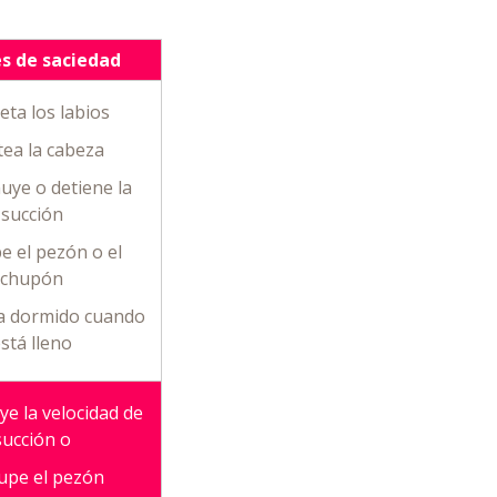
s de saciedad
ieta los labios
tea la cabeza
uye o detiene la
succión
e el pezón o el
chupón
a dormido cuando
stá lleno
ye la velocidad de
succión o
cupe el pezón