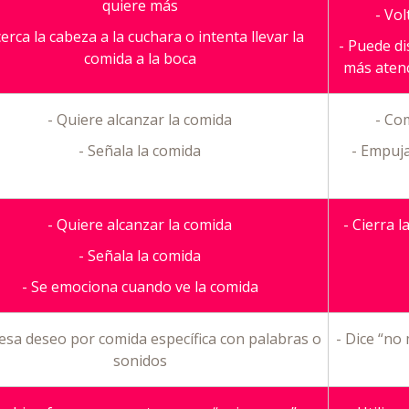
quiere más
- Vol
cerca la cabeza a la cuchara o intenta llevar la
- Puede di
comida a la boca
más aten
- Quiere alcanzar la comida
- Co
- Señala la comida
- Empuja
- Quiere alcanzar la comida
- Cierra l
- Señala la comida
- Se emociona cuando ve la comida
esa deseo por comida específica con palabras o
- Dice “no
sonidos