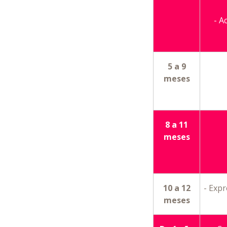
- A
5 a 9
meses
8 a 11
meses
10 a 12
- Expr
meses