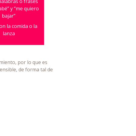
 palabras o frases
abé” y “me quiero
bajar”
on la comida o la
lanza
imiento, por lo que es
nsible, de forma tal de