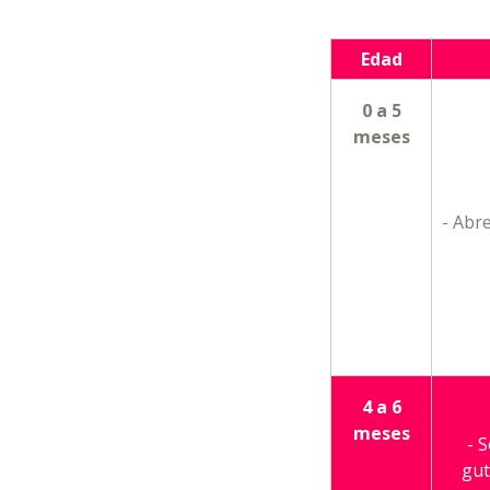
Edad
0 a 5
meses
- Abr
4 a 6
meses
- 
gut