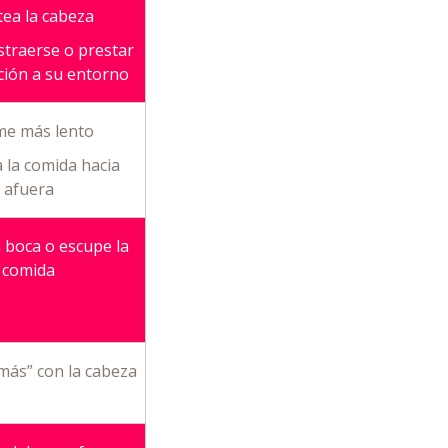
tea la cabeza
straerse o prestar
ción a su entorno
me más lento
 la comida hacia
afuera
a boca o escupe la
comida
 más” con la cabeza