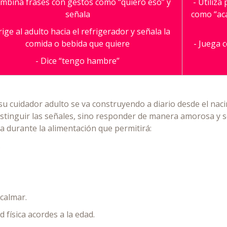
ombina frases con gestos como “quiero eso” y
- Utiliza
señala
como “ac
rige al adulto hacia el refrigerador y señala la
comida o bebida que quiere
- Juega c
- Dice “tengo hambre”
 su cuidador adulto se va construyendo a diario desde el nac
stinguir las señales, sino responder de manera amorosa y se
 durante la alimentación que permitirá:
.
 calmar.
d física acordes a la edad.