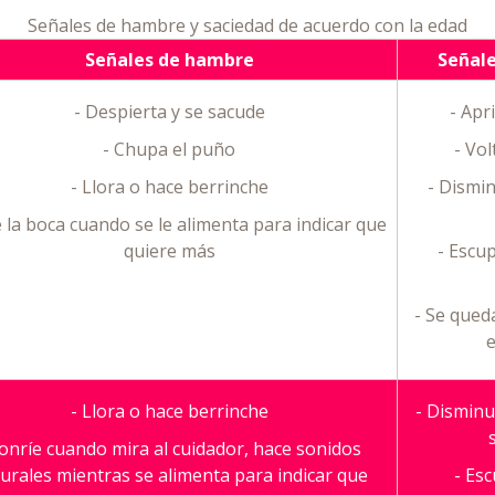
Señales de hambre y saciedad de acuerdo con la edad
Señales de hambre
Señale
- Despierta y se sacude
- Apr
- Chupa el puño
- Vol
- Llora o hace berrinche
- Dismin
e la boca cuando se le alimenta para indicar que
quiere más
- Escup
- Se qued
e
- Llora o hace berrinche
- Disminu
Sonríe cuando mira al cuidador, hace sonidos
urales mientras se alimenta para indicar que
- Es