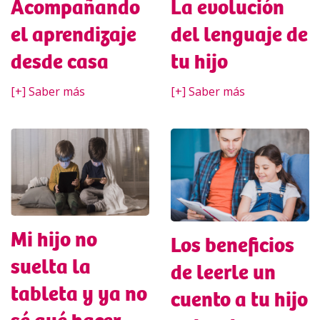
Acompañando
La evolución
el aprendizaje
del lenguaje de
desde casa
tu hijo
[+] Saber más
[+] Saber más
Mi hijo no
Los beneficios
suelta la
de leerle un
tableta y ya no
cuento a tu hijo