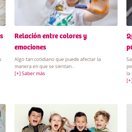
s
Relación entre colores y
Q
emociones
p
s
Algo tan cotidiano que puede afectar la
Sa
manera en que se sientan…
pe
[+] Saber más
la
[+