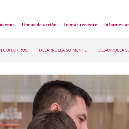
ócenos
Líneas de acción
Lo más reciente
Informes a
ÓN CON OTROS
DESARROLLA SU MENTE
DESARROLLA S