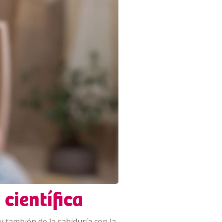
 científica
 también de la sabiduría con la