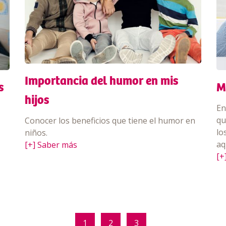
Importancia del humor en mis
s
M
hijos
En
qu
Conocer los beneficios que tiene el humor en
lo
niños.
aq
[+] Saber más
[+
1
2
3