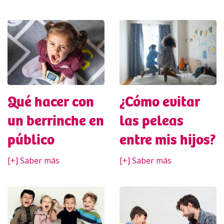
Qué hacer con
¿Cómo evitar
un berrinche en
las peleas
público
entre mis hijos?
[+] Saber más
[+] Saber más