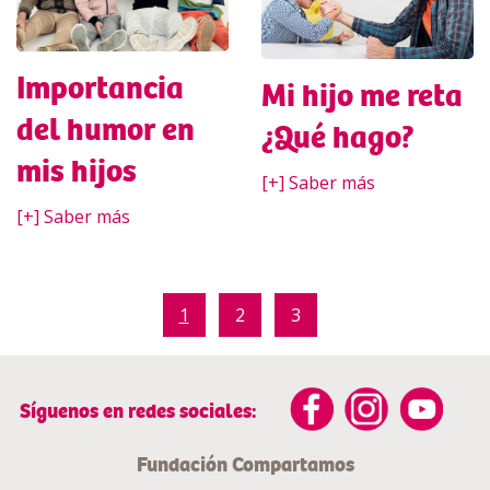
Importancia
Mi hijo me reta
del humor en
¿Qué hago?
mis hijos
[+] Saber más
[+] Saber más
1
2
3
Síguenos en redes sociales:
Fundación Compartamos