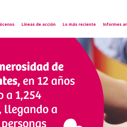
ócenos
Líneas de acción
Lo más reciente
Informes a