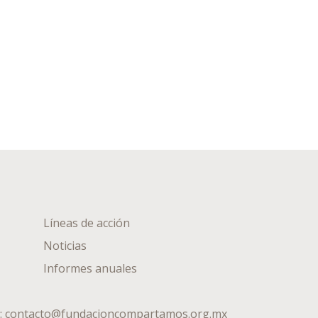
Líneas de acción
Noticias
Informes anuales
:
contacto@fundacioncompartamos.org.mx