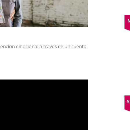
rvención emocional a través de un cuento
S