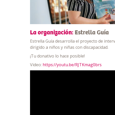
La organización:
Estrella Guía
Estrella Guía desarrolla el proyecto de inte
dirigido a niños y niñas con discapacidad.
¡Tu donativo lo hace posible!
Video:
https://youtu.be/RJTKmag0brs