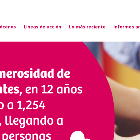
ócenos
Líneas de acción
Lo más reciente
Informes a