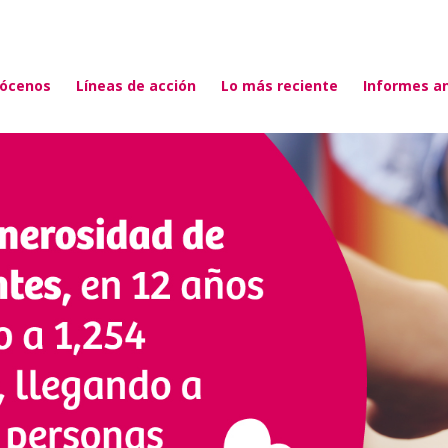
ócenos
Líneas de acción
Lo más reciente
Informes a