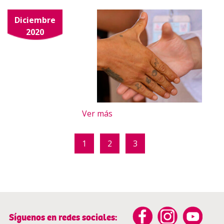
Diciembre
2020
Ver más
1
2
3
Síguenos en redes sociales: