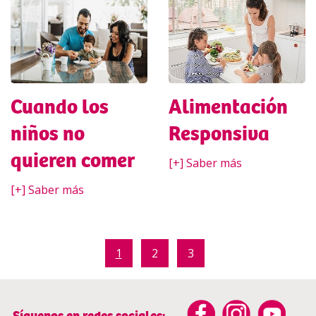
Cuando los
Alimentación
niños no
Responsiva
quieren comer
[+] Saber más
[+] Saber más
1
2
3
Síguenos en redes sociales: