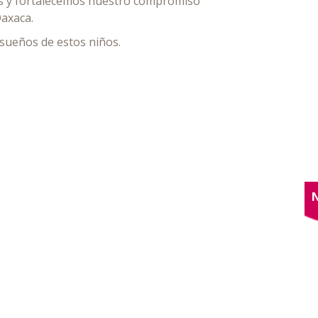
os y fortalecemos nuestro compromiso
Oaxaca.
 sueños de estos niños.